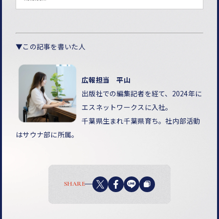
点を養うことが求められます。今回は、メンバー推奨の経営コン
サルを目指す方に役立つ3冊の書籍をご紹介します。 1. 『戦略プ
ロフェッショナル』（三枝匡 著） 実際の経営改革ストーリーを
ベースに、戦略策定から実行までのリアルなプロセスを描いてお
り、コンサルタントが直面する課題や思考プロセスを学べます。
▼この記事を書いた人
具体的な事例を通して、戦略立案や実行のスキルを養いたい新卒
や若手コンサルタントにおすすめです。 戦略プロフ
広報担当 平山
出版社での編集記者を経て、2024年に
エスネットワークスに入社。
千葉県生まれ千葉県育ち。社内部活動
はサウナ部に所属。
SHARE