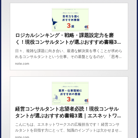
ロジカルシンキング・戦略・課題設定力を磨
く！現役コンサルタントが選ぶおすすめ書籍3選
｜エスネットワークス
日々、複雑な課題に向き合い、最適な解決策を導くことが求めら
れるコンサルタントという仕事。その基盤となるのが、「思考
力」です。 今回は、エスネットワークスのコンサルタントにも
note.com
支持されている、思考力を鍛えるためのおすすめ書籍を3冊ご紹
介します。 1. 『ロジカル・シンキング』 （照屋華子・岡田恵子
著） ロジカルシンキング、すなわち「論理的に考える力」は、
コンサルタントの必須スキルの一つです。本書では、論理展開の
基本である「ピラミッドストラクチャー」や「MECE」など、思
考を整理するためのフレームワークがわかりやすく紹介されてい
ます。 実際のビジネスシーンを題材にした解説も多く、
経営コンサルタント志望者必読！現役コンサル
タントが選ぶおすすめ書籍3選｜エスネットワー
クス
こんにちは、エスネットワークスの広報担当です！ 経営コンサ
ルタントを目指す方にとって、知識のインプットは欠かせませ
ん。特に、会計の専門知識だけでなく、経営戦略やビジネスの視
note.com